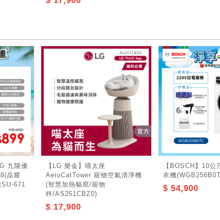
$ 17,900
G 九陽優
【LG 樂金】喵太座
【BOSCH】10
78(晶耀
AeroCatTower 寵物空氣清淨機
衣機(WGB256B0T
SU-671
(智慧加熱貓窩/寵物
$ 54,900
秤/AS251CBZ0)
$ 17,900