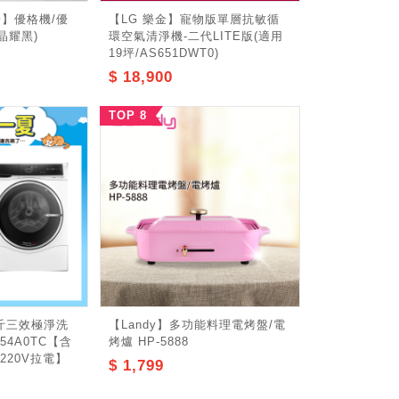
陽】優格機/優
【LG 樂金】寵物版單層抗敏循
(晶耀黑)
環空氣清淨機-二代LITE版(適用
19坪/AS651DWT0)
$ 18,900
TOP 8
公斤三效極淨洗
【Landy】多功能料理電烤盤/電
54A0TC【含
烤爐 HP-5888
220V拉電】
$ 1,799