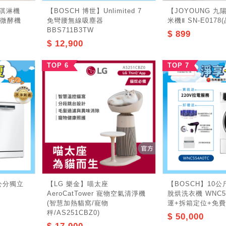
冰淇淋機
【BOSCH 博世】Unlimited 7
【JOYOUNG 九
dy微酵機
免彎腰無線吸塵器
米機Ⅱ SN-E0178
BBS711B3TW
$ 899
$ 12,900
TOP 6
TOP 7
0公分獨立
【LG 樂金】喵太座
【BOSCH】10
AeroCatTower 寵物空氣清淨機
脫烘洗衣機 WNC5
(智慧加熱貓窩/寵物
運+拆箱定位+免費
秤/AS251CBZ0)
$ 50,000