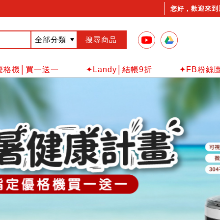
您好，歡迎來到
優格機│買一送一
✦Landy│結帳9折
✦FB粉絲