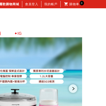
0
麗歌購物商城
會員登入
我的帳戶
購物車
團
✦IG