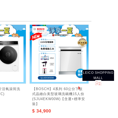
LEICO SHOPPING
MALL
公斤活氧滾筒洗
【BOSCH】4系列 60公分下嵌
C)
式晶緻白美型玻璃洗碗機15人份
(SJU4EKW00W)【含運+標準安
裝】
$ 34,900