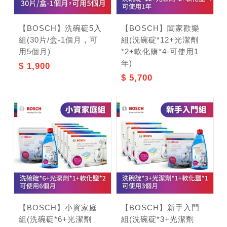
【BOSCH】洗碗碇5入
【BOSCH】闔家歡樂
組(30片/盒-1個月，可
組(洗碗碇*12+光潔劑
用5個月)
*2+軟化鹽*4-可使用1
年)
$ 1,900
記住帳號
$ 5,700
【BOSCH】小資家庭
【BOSCH】新手入門
組(洗碗碇*6+光潔劑
組(洗碗碇*3+光潔劑