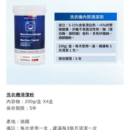
洗衣機清潔粉
內容物：
200g/
盒
X4
盒
保存期限：
5
年
產地：德國
備註：每次使用一盒，建議每
3
個月清潔一次