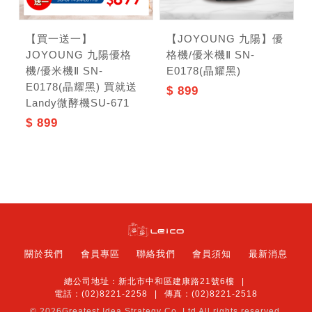
【買一送一】
【JOYOUNG 九陽】優
JOYOUNG 九陽優格
格機/優米機Ⅱ SN-
機/優米機Ⅱ SN-
E0178(晶耀黑)
E0178(晶耀黑) 買就送
$ 899
Landy微酵機SU-671
$ 899
關於我們
會員專區
聯絡我們
會員須知
最新消息
總公司地址：新北市中和區建康路21號6樓
電話：(02)8221-2258
傳真：(02)8221-2518
© 2026
Greatest Idea Strategy Co.,Ltd
All rights reserved.