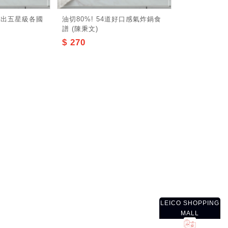
做出五星級各國
油切80%! 54道好口感氣炸鍋食
譜 (陳秉文)
$ 270
LEICO SHOPPING
MALL