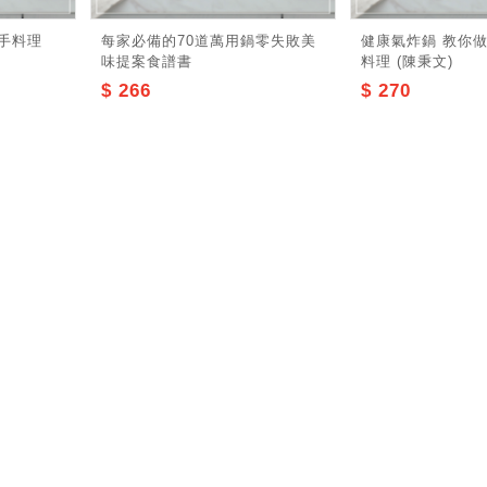
手料理
每家必備的70道萬用鍋零失敗美
健康氣炸鍋 教你
味提案食譜書
料理 (陳秉文)
$ 266
$ 270
記住帳號