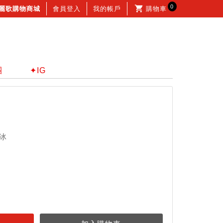
0
麗歌購物商城
會員登入
我的帳戶
購物車
團
✦IG
冰