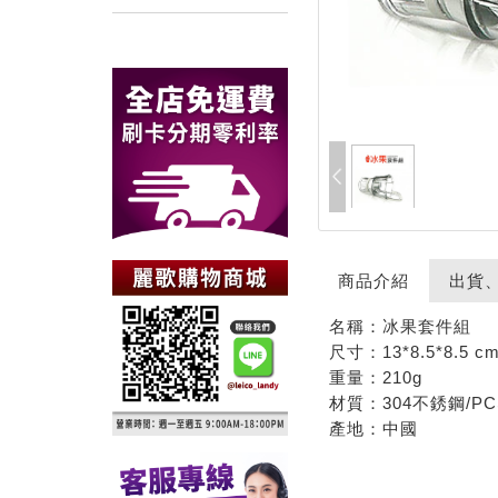
商品介紹
出貨
名稱：冰果套件組
尺寸：13*8.5*8.5 c
重量：210g
材質：304不銹鋼/P
產地：中國