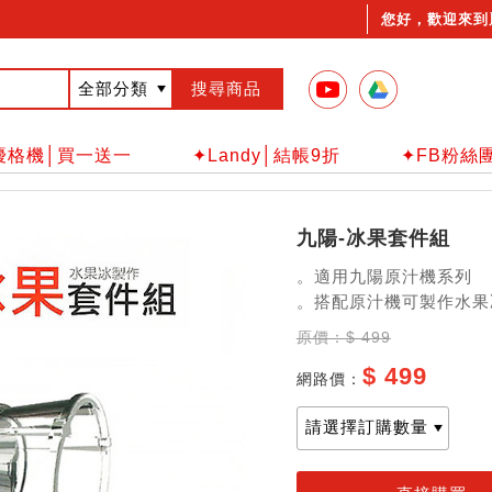
您好，歡迎來到
優格機│買一送一
✦Landy│結帳9折
✦FB粉絲
九陽-冰果套件組
。適用九陽原汁機系列
。搭配原汁機可製作水果
原價：$ 499
$ 499
網路價：