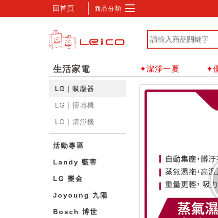
回首頁
商品分類
生活家電
✦潔淨一夏
✦
LG｜吸塵器
LG｜掃地機
LG｜清淨機
活動專區
Landy 藍蒂
LG 樂金
Joyoung 九陽
Bosch 博世