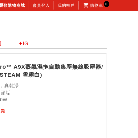
0
麗歌購物商城
會員登入
我的帳戶
購物車
團
✦IG
Zero™ A9X蒸氣濕拖自動集塵無線吸塵器/
STEAM 雪霧白)
，真乾淨
除頑垢
0W
12期