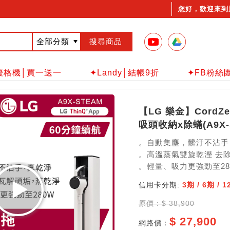
您好，歡迎來到
優格機│買一送一
✦Landy│結帳9折
✦FB粉絲
【LG 樂金】Cord
吸頭收納x除蟎(A9X-
。自動集塵，髒汙不沾手
。高溫蒸氣雙旋乾溼 去
。輕量、吸力更強勁至28
信用卡分期:
3期 / 6期 / 
原價：$ 38,900
$ 27,900
網路價：