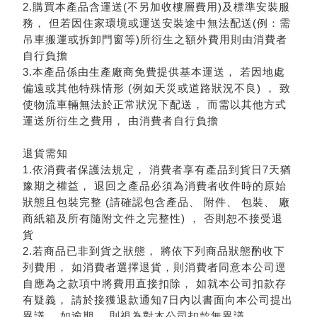
2.購買本產品含運送(不另加收樓層費用)及標準安裝服
務， 但若因住家環境或運送安裝途中無法配送(例：需
吊車搬運或拆卸門窗等)所衍生之額外費用則由消費者
自行負擔
3.本產品係由生產廠商免費提供基本運送， 若因地處
偏遠或其他特殊情形 (例如天災或道路狀況不良) ， 致
使物流車輛無法於正常狀況下配送， 而需以其他方式
運送所衍生之費用， 由消費者自行負擔
退貨需知
1.依消費者保護法規定， 消費者享有產品到貨日7天猶
豫期之權益， 退回之產品必須為消費者收件時的原始
狀態且包裝完整 (請確認包含產品、 附件、 包裝、 廠
商紙箱及所有隨附文件之完整性) ， 否則恕不接受退
貨
2.若商品已非到貨之狀態， 將依下列商品狀態酌收下
列費用， 如消費者選擇退貨，則消費者同意本公司逕
自應為之款項中將費用直接扣除， 如就本公司扣款存
有疑義， 請於接獲退款通知7日內以書面向本公司提出
異議， 如逾期， 則視為對本公司扣款無異議