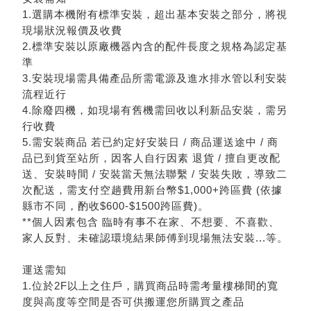
1.選購本機附有標準安裝，超出基本安裝之部分，將視
現場狀況報價及收費
2.標準安裝以原廠機器內含的配件長度之規格為認定基
準
3.安裝現場需具備產品所需電源及進水排水管以利安裝
流程近行
4.除廢四機，如現場有舊機需回收以利新品安裝，需另
行收費
5.需安裝商品 若已約定好安裝日 / 商品運送途中 / 商
品已到貨至站所，因客人自行因素 退貨 / 擅自更改配
送、安裝時間 / 安裝當天無法聯繫 / 安裝失敗，導致二
次配送，需支付空趟費用新台幣$1,000+跨區費 (依據
縣市不同，酌收$600-$1500跨區費)。
**個人因素包含 臨時有事不在家、不想要、不喜歡、
家人反對、未確認環境結果師傅到現場無法安裝...等。
運送需知
1.位於2F以上之住戶，購買商品時需考量樓梯間的寬
度與高度等空間是否可供搬運您所購買之產品