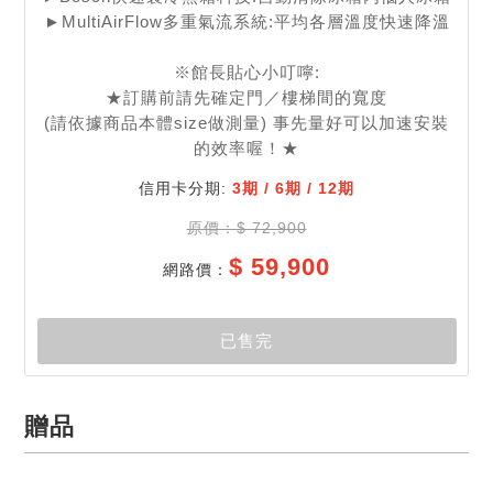
►MultiAirFlow多重氣流系統:平均各層溫度快速降溫
※館長貼心小叮嚀:
★訂購前請先確定門／樓梯間的寬度
(請依據商品本體size做測量) 事先量好可以加速安裝
的效率喔！★
信用卡分期:
3期 / 6期 / 12期
原價：$ 72,900
$ 59,900
網路價：
贈品