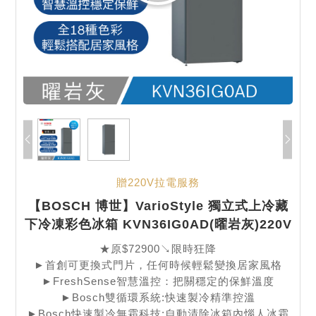
贈220V拉電服務
【BOSCH 博世】VarioStyle 獨立式上冷藏
下冷凍彩色冰箱 KVN36IG0AD(曜岩灰)220V
★原$72900↘限時狂降
►首創可更換式門片，任何時候輕鬆變換居家風格
►FreshSense智慧溫控：把關穩定的保鮮溫度
►Bosch雙循環系統:快速製冷精準控溫
►Bosch快速製冷無霜科技:自動清除冰箱內惱人冰霜