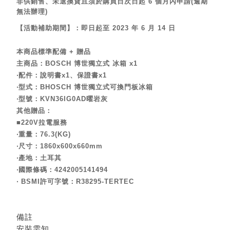
非供銷售、未退換貨且須於購買日次日起 6 個月內申請(逾期
無法辦理)
【活動補助期間】：即日起至 2023 年 6 月 14 日
本商品標準配備 + 贈品
主商品：BOSCH 博世獨立式 冰箱 x1
‧配件：說明書x1、保證書x1
‧型式：BHOSCH 博世獨立式可換門板冰箱
‧型號：
KVN36IG0AD
曜岩灰
其他贈品：
■220V拉電服務
‧重量：76.3(KG)
‧尺寸：1860x600x660mm
‧產地：土耳其
‧國際條碼：4242005141494
‧ BSMI許可字號：R38295-TERTEC
備註
安裝需知