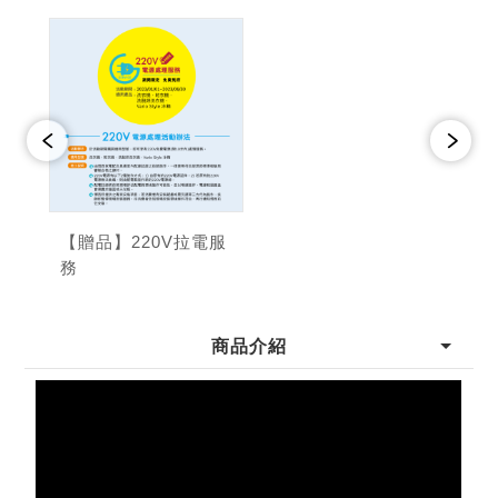
【贈品】220V拉電服
務
商品介紹